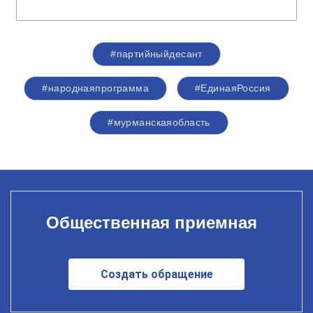
#партийныйдесант
#народнаяпрограмма
#ЕдинаяРоссия
#мурманскаяобласть
Общественная приемная
Создать обращение