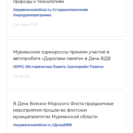
природы к технологиям
#мурманскаяобласть
#старшеепоколение
#народнаяпрограмма
Сегодня 17:19
Мурманские единороссы приняли участие в
автопробеге «Дорогами памяти» в День ВДВ
#ЕР51
#Историческая Память
#автопробег Памяти
02.08.26
В День Военно-Морского Флота праздничные
мероприятия прошли во флотских
муниципалитетах Мурманской области
#мурманскаяобласть
#ДеньВМФ