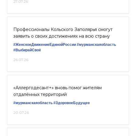
27.07.26
Профессионалы Кольского Заполярья смогут
заявить о своих достижениях на всю страну
#ЖенскоеДвижениеЕдинойРоссии
#мурманскаяобласть
#ВыбирайСвоё
26.07.26
«Аллергодесант+» вновь помог жителям
отдалённых территорий
#мурманскаяобласть
#ЗдоровоеБудущее
20.07.26