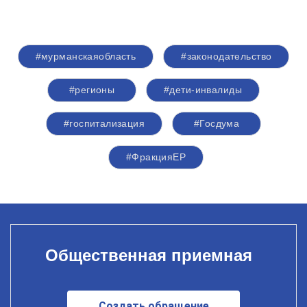
#мурманскаяобласть
#законодательство
#регионы
#дети-инвалиды
#госпитализация
#Госдума
#ФракцияЕР
Общественная приемная
Создать обращение