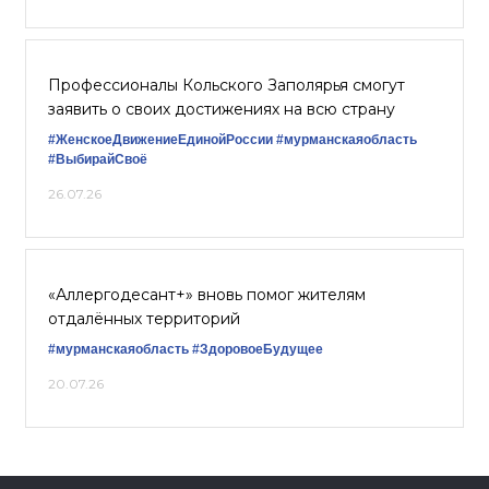
Профессионалы Кольского Заполярья смогут
заявить о своих достижениях на всю страну
#ЖенскоеДвижениеЕдинойРоссии
#мурманскаяобласть
#ВыбирайСвоё
26.07.26
«Аллергодесант+» вновь помог жителям
отдалённых территорий
#мурманскаяобласть
#ЗдоровоеБудущее
20.07.26