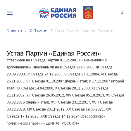
Главная
О Партии
Устав Партии «Единая Россия»
Устав Партии «Единая Россия»
Утвержден на I Съезде Партии
01.12.2001
с изменениями и
дополнениями, внесенными на II Съезде
29.03.2003
, III Съезде
20.09.2003
, IV Съезде
24.12.2003
, V Съезде
27.11.2004
, VI Съезде
26.11.2005
, VIII Съезде
01.10.2007
(первый этап) и
17.12.2007
(второй
этап), IX Съезде
14.04.2008
, Х Съезде
20.11.2008
, ХI Съезде
21.11.2009
, ХIII Съезде
26.05.2012
, ХIV Съезде
05.10.2013
, ХV Съезде
06.02.2016
(первый этап), XVII Съезде
23.12.2017
, XVIII Съезде
08.12.2018
, XIX Съезде
23.11.2019
, XX Съезде
19.06.2021
, XXI
Съезде
17.12.2023
, XXII Съезде
14.12.2024
Всероссийской
политической партии «ЕДИНАЯ РОССИЯ»