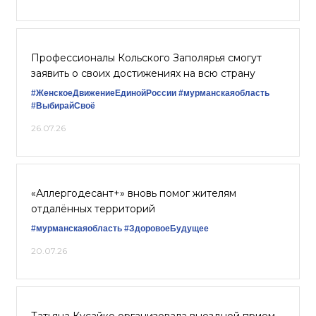
Профессионалы Кольского Заполярья смогут
заявить о своих достижениях на всю страну
#ЖенскоеДвижениеЕдинойРоссии
#мурманскаяобласть
#ВыбирайСвоё
26.07.26
«Аллергодесант+» вновь помог жителям
отдалённых территорий
#мурманскаяобласть
#ЗдоровоеБудущее
20.07.26