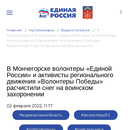
Главная
Мультимедиа
Видеогалерея
В
Мончегорске Волонтеры «Единой России» И Активисты
Регионального Движения «Волонтеры Победы»
Расчистили Снег На Воинском Захоронении
В Мончегорске волонтеры «Единой
России» и активисты регионального
движения «Волонтеры Победы»
расчистили снег на воинском
захоронении
02 февраля 2022,
11:17
#мурманскаяобласть
#волонтеры51
#добровольцы
#очисткаснега