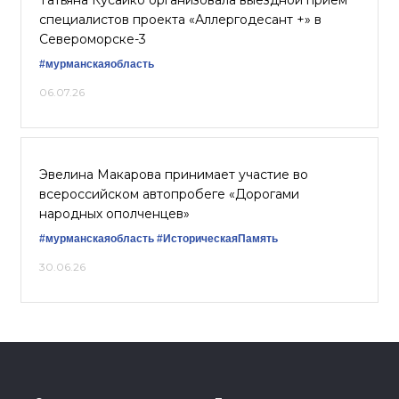
Татьяна Кусайко организовала выездной прием
специалистов проекта «Аллергодесант +» в
Североморске-3
#мурманскаяобласть
06.07.26
Эвелина Макарова принимает участие во
всероссийском автопробеге «Дорогами
народных ополченцев»
#мурманскаяобласть
#ИсторическаяПамять
30.06.26