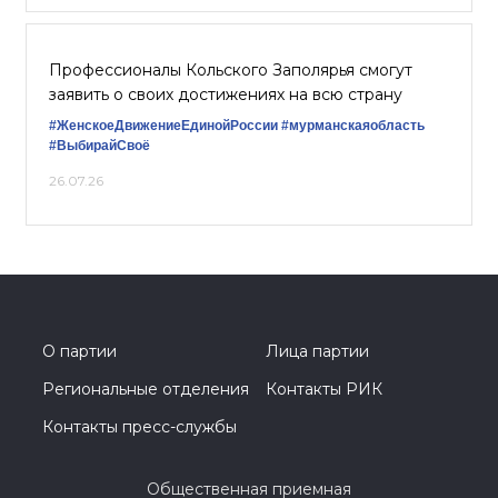
Профессионалы Кольского Заполярья смогут
заявить о своих достижениях на всю страну
#ЖенскоеДвижениеЕдинойРоссии
#мурманскаяобласть
#ВыбирайСвоё
26.07.26
О партии
Лица партии
Региональные отделения
Контакты РИК
Контакты пресс-службы
Общественная приемная