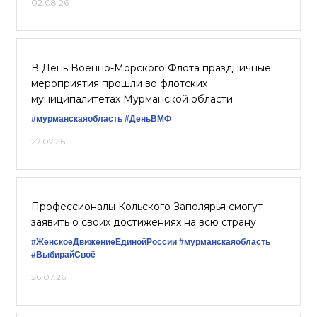
02.08.26
В День Военно-Морского Флота праздничные
мероприятия прошли во флотских
муниципалитетах Мурманской области
#мурманскаяобласть
#ДеньВМФ
27.07.26
Профессионалы Кольского Заполярья смогут
заявить о своих достижениях на всю страну
#ЖенскоеДвижениеЕдинойРоссии
#мурманскаяобласть
#ВыбирайСвоё
26.07.26