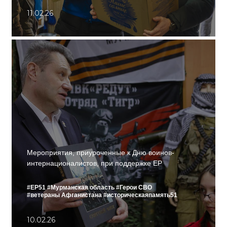
11.02.26
Мероприятия, приуроченные к Дню воинов-
интернационалистов, при поддержке ЕР
#ЕР51
#Мурманская область
#Герои СВО
#ветераны Афганистана
#историческаяпамять51
10.02.26