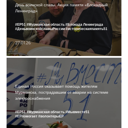
День воинской славы. Акция памяти «Блокадный
Ленинград»
#ЕР51
#Мурманская область
#Блокада Ленинграда
#ДеньвоинскойславыРоссии
#историческаяпамять51
27.01.26
Единая Россия оказывает помощь жителям
Мурманска, пострадавшим от аварии на системе
электроснабжения
#ЕР51
#Мурманская область
#Мывместе51
#ЕРпомогает
#волонтерыЕР