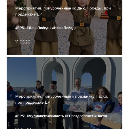
Мероприятия, приуроченные ко Дню Победы, при
поддержке ЕР
#ЕР51
#ДеньПобеды
#НашаПобеда
11.05.26
Мероприятия, приуроченные к празднику Пасхи,
при поддержке ЕР
#ЕР51
#мурманскаяобласть
#ЕРпоздравляет
#Пасха