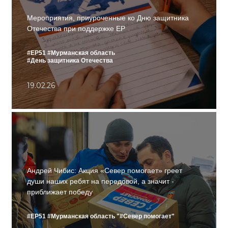
Мероприятия, приуроченные ко Дню защитника
Отечества при поддержке ЕР
#ЕР51
#Мурманская область
#День защитника Отечества
19.02.26
Андрей Чибис: Акция «Север помогает» греет
души наших ребят на передовой, а значит -
приближает победу
#ЕР51
#Мурманская область
"#Север помогает"