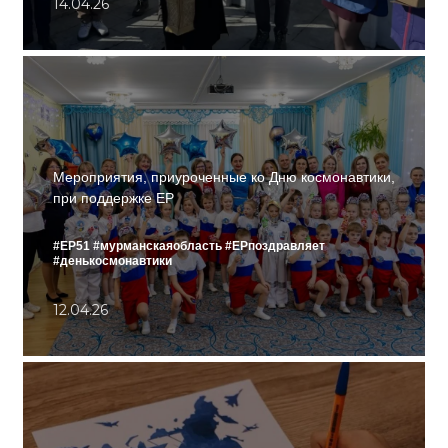
14.04.26
Мероприятия, приуроченные ко Дню космонавтики,
при поддержке ЕР
#ЕР51
#мурманскаяобласть
#ЕРпоздравляет
#денькосмонавтики
12.04.26