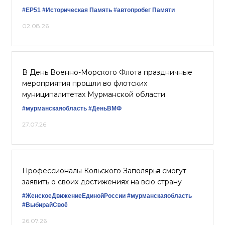
#ЕР51
#Историческая Память
#автопробег Памяти
02.08.26
В День Военно-Морского Флота праздничные
мероприятия прошли во флотских
муниципалитетах Мурманской области
#мурманскаяобласть
#ДеньВМФ
27.07.26
Профессионалы Кольского Заполярья смогут
заявить о своих достижениях на всю страну
#ЖенскоеДвижениеЕдинойРоссии
#мурманскаяобласть
#ВыбирайСвоё
26.07.26