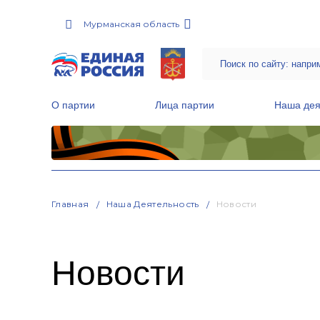
Мурманская область
О партии
Лица партии
Наша дея
Местные общественные приемные Партии
Руководитель Региональной обще
Народная программа «Единой России»
Главная
Наша Деятельность
Новости
Новости