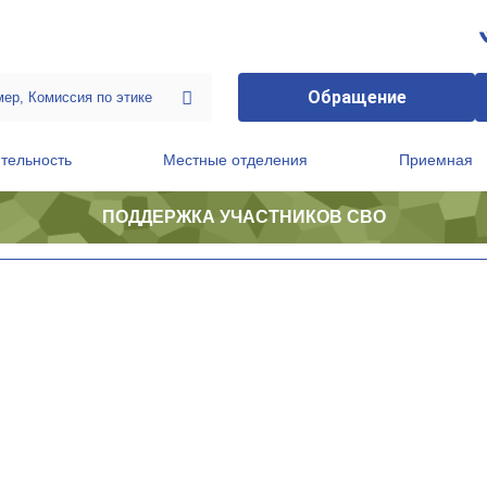
Обращение
тельность
Местные отделения
Приемная
ПОДДЕРЖКА УЧАСТНИКОВ СВО
ственной приемной Председателя Партии
Президиум регионального политического совета