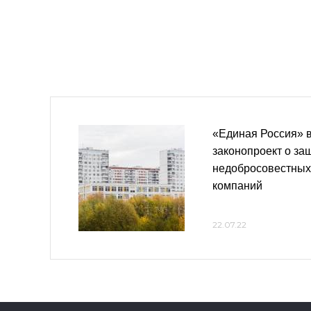
«Единая Россия» в
законопроект о за
недобросовестны
компаний
22.07.22