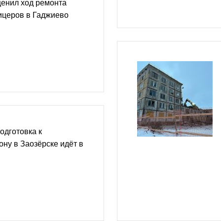
ценил ход ремонта
церов в Гаджиево
одготовка к
ону в Заозёрске идёт в