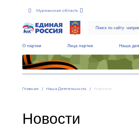
Мурманская область
О партии
Лица партии
Наша дея
Местные общественные приемные Партии
Руководитель Региональной обще
Народная программа «Единой России»
Главная
Наша Деятельность
Новости
Новости