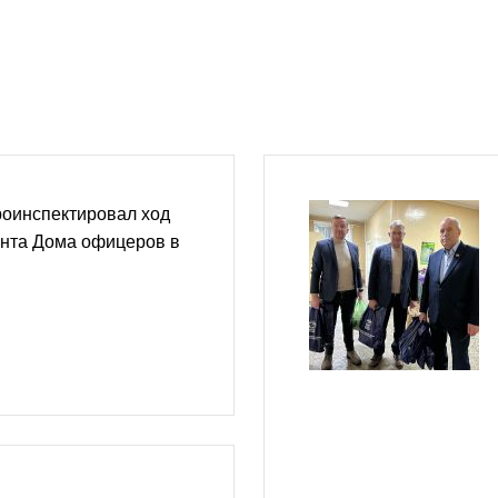
роинспектировал ход
онта Дома офицеров в