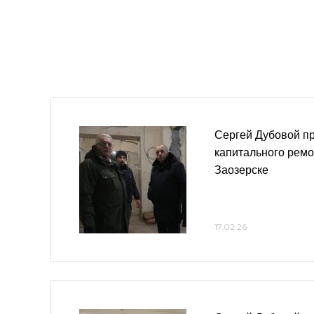
Сергей Дубовой п
капитального рем
Заозерске
17.02.26