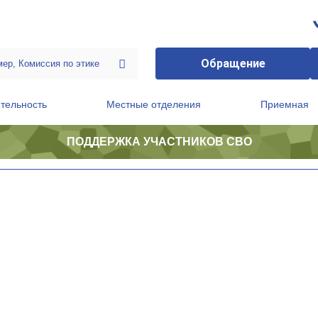
Обращение
тельность
Местные отделения
Приемная
ПОДДЕРЖКА УЧАСТНИКОВ СВО
ственной приемной Председателя Партии
Президиум регионального политического совета