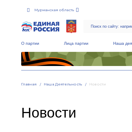
Мурманская область
О партии
Лица партии
Наша дея
Местные общественные приемные Партии
Руководитель Региональной обще
Народная программа «Единой России»
Главная
Наша Деятельность
Новости
Новости