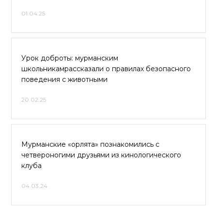
01.04.25
Урок доброты: мурманским
школьникамрассказали о правилах безопасного
поведения с животными
20.02.25
Мурманские «орлята» познакомились с
четвероногими друзьями из кинологического
клуба
04.03.24