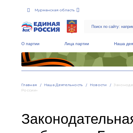
Мурманская область
О партии
Лица партии
Наша дея
Местные общественные приемные Партии
Руководитель Региональной обще
Народная программа «Единой России»
Главная
Наша Деятельность
Новости
Законода
России»
Законодательная