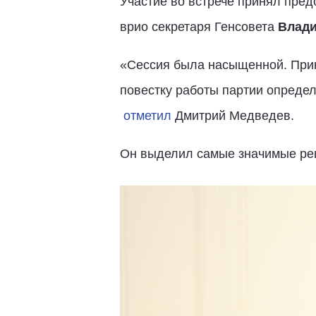
Участие во встрече принял пре
врио секретаря Генсовета
Влад
«Сессия была насыщенной. Прин
повестку работы партии опреде
отметил
Дмитрий Медведев.
Он выделил самые значимые реш