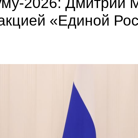
уму-2026: Дмитрий 
ракцией «Единой Ро