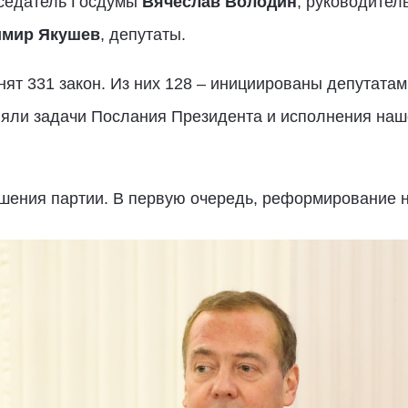
дседатель Госдумы
Вячеслав Володин
, руководите
имир Якушев
, депутаты.
ят 331 закон. Из них 128 – инициированы депутата
ляли задачи Послания Президента и исполнения наш
ения партии. В первую очередь, реформирование н