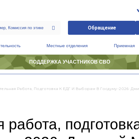
Обращение
тельность
Местные отделения
Приемная
ПОДДЕРЖКА УЧАСТНИКОВ СВО
ственной приемной Председателя Партии
Президиум регионального политического совета
тельная Работа, Подготовка К ЕДГ И Выборам В Госдуму-2026: Дм
 работа, подготовка