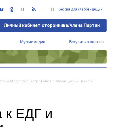
Версия для слабовидящих
Личный кабинет сторонника/члена Партии
Мультимедиа
Вступить в партию
Региональный исполнительный комитет
итрий Медведев Встретился С Фракцией «Единой
 к ЕДГ и