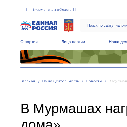
Мурманская область
О партии
Лица партии
Наша дея
Местные общественные приемные Партии
Руководитель Региональной обще
Народная программа «Единой России»
Главная
Наша Деятельность
Новости
В Мурмаш
В Мурмашах наг
дома»