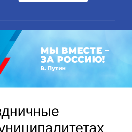
здничные
униципалитетах