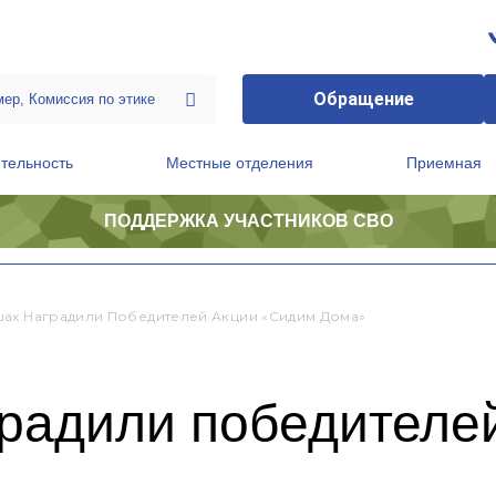
Обращение
тельность
Местные отделения
Приемная
ПОДДЕРЖКА УЧАСТНИКОВ СВО
ственной приемной Председателя Партии
Президиум регионального политического совета
ах Наградили Победителей Акции «Сидим Дома»
радили победителе