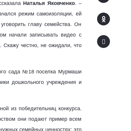
ассказала
Наталья Яковченко
. –
ачался режим самоизоляции, ей
уговорить главу семейства. Он
том начали записывать видео с
 Скажу честно, не ожидали, что
ского сада №18 поселка Мурмаши
дники дошкольного учреждения и
ной из победительниц конкурса.
рством они подают пример всем
 нужных семейных ценностях: это