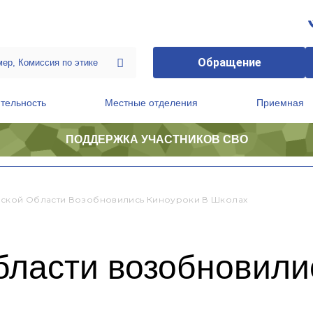
Обращение
тельность
Местные отделения
Приемная
ПОДДЕРЖКА УЧАСТНИКОВ СВО
ственной приемной Председателя Партии
Президиум регионального политического совета
ской Области Возобновились Киноуроки В Школах
ласти возобновилис