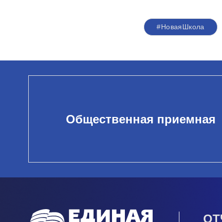
#НоваяШкола
Общественная приемная
ОТ