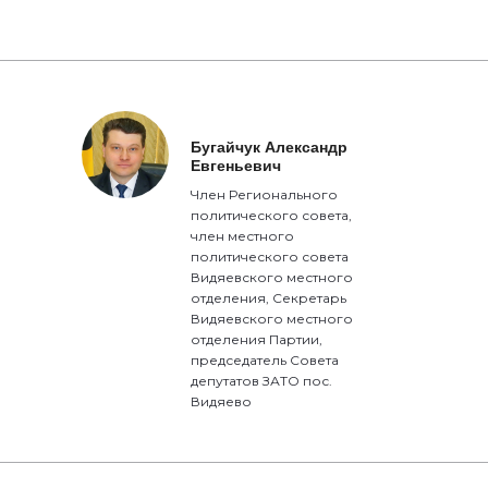
Бугайчук Александр
Евгеньевич
Член Регионального
политического совета,
член местного
политического совета
Видяевского местного
отделения, Секретарь
Видяевского местного
отделения Партии,
председатель Совета
депутатов ЗАТО пос.
Видяево