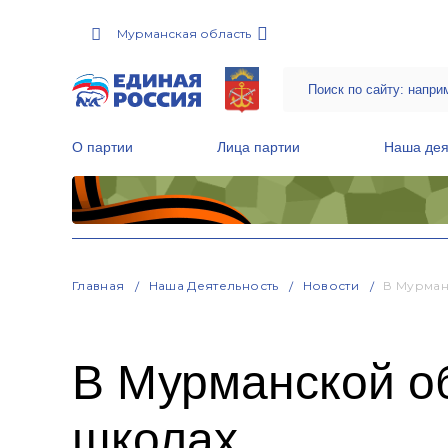
Мурманская область
О партии
Лица партии
Наша дея
Местные общественные приемные Партии
Руководитель Региональной обще
Народная программа «Единой России»
Главная
Наша Деятельность
Новости
В Мурман
В Мурманской об
школах