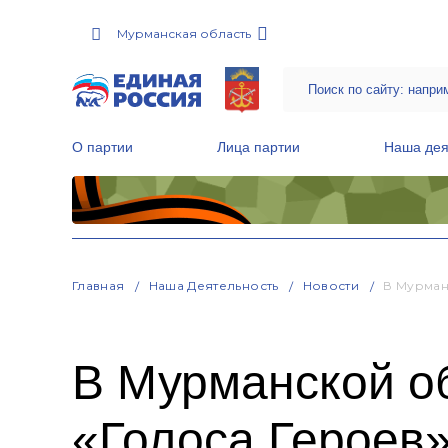
Мурманская область
О партии
Лица партии
Наша дея
Местные общественные приемные Партии
Руководитель Региональной обще
Народная программа «Единой России»
Главная
Наша Деятельность
Новости
В Мурман
В Мурманской о
«Голоса Героев