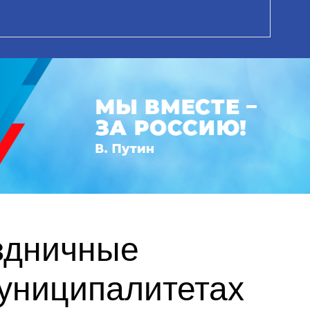
здничные
униципалитетах