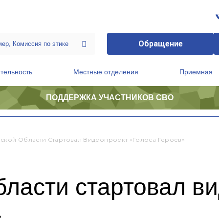
Обращение
тельность
Местные отделения
Приемная
ПОДДЕРЖКА УЧАСТНИКОВ СВО
ственной приемной Председателя Партии
Президиум регионального политического совета
ской Области Стартовал Видеопроект «Голоса Героев»
бласти стартовал в
»