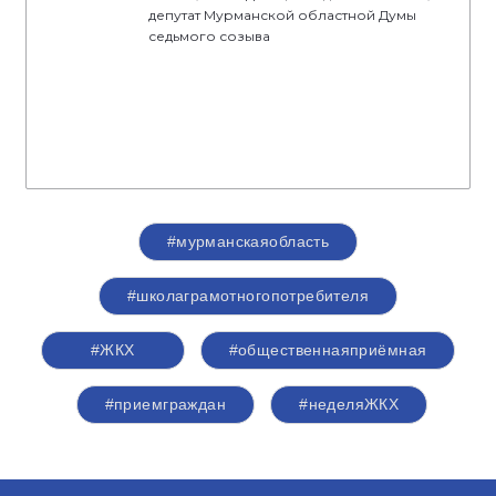
депутат Мурманской областной Думы
седьмого созыва
#мурманскаяобласть
#школаграмотногопотребителя
#ЖКХ
#общественнаяприёмная
#приемграждан
#неделяЖКХ