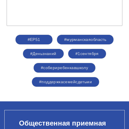
#ЕР51
#мурманскаяобласть
#Деньзнаний
#1сентября
#собериребенкавшколу
#поддержкасемейсдетьми
Общественная приемная