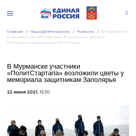
Главная
Наша Деятельность
Новости
В Мурманске
Участники «ПолитСтартапа» Возложили Цветы У
Мемориала Защитникам Заполярья
В Мурманске участники
«ПолитСтартапа» возложили цветы у
мемориала защитникам Заполярья
22 июня 2021,
16:30