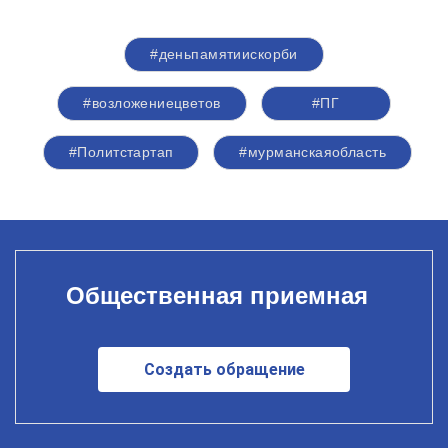
#деньпамятиискорби
#возложениецветов
#ПГ
#Политстартап
#мурманскаяобласть
Общественная приемная
Создать обращение