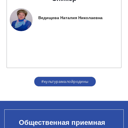
Ведищева Наталия Николаевна
#культурамалойродины
Общественная приемная