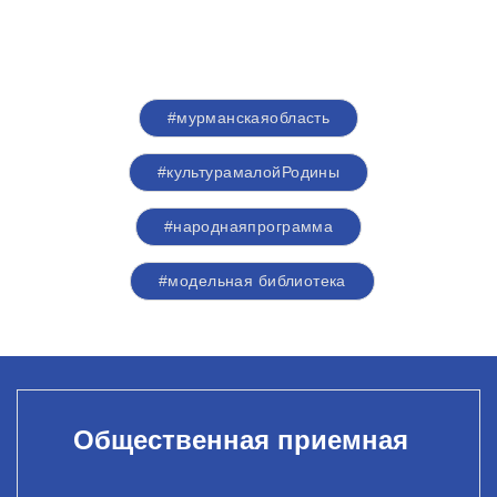
#мурманскаяобласть
#культурамалойРодины
#народнаяпрограмма
#модельная библиотека
Общественная приемная