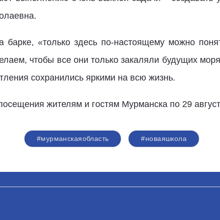
колаевна.
на барке, «только здесь по-настоящему можно понят
елаем, чтобы все они только закаляли будущих мор
тления сохранились яркими на всю жизнь.
посещения жителям и гостям Мурманска по 29 августа
#мурманскаяобласть
#новаяшкола