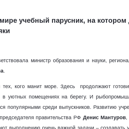
мире учебный парусник, на котором 
яки
етствовала министр образования и науки, регион
ва
.
 тех, кого манит море. Здесь продолжают готови
не в уютных помещениях на берегу. И рыбопромыш
тся популярными среди выпускников. Развитию уч
 председателя правительства РФ
Денис Мантуров
,
ют выполнению очень важной задачи – создавать у