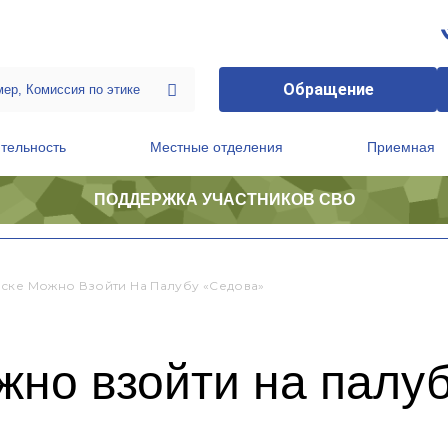
Обращение
тельность
Местные отделения
Приемная
ПОДДЕРЖКА УЧАСТНИКОВ СВО
ственной приемной Председателя Партии
Президиум регионального политического совета
ске Можно Взойти На Палубу «Седова»
жно взойти на палу