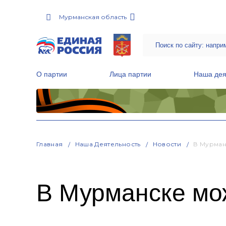
Мурманская область
О партии
Лица партии
Наша дея
Местные общественные приемные Партии
Руководитель Региональной обще
Народная программа «Единой России»
Главная
Наша Деятельность
Новости
В Мурман
В Мурманске мо