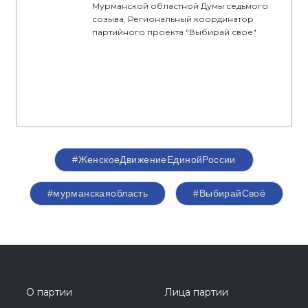
Мурманской областной Думы седьмого
созыва, Региональный координатор
партийного проекта "Выбирай свое"
#ЖенскоеДвижениеЕдинойРоссии
#мурманскаяобласть
#ВыбирайСвоё
О партии
Лица партии