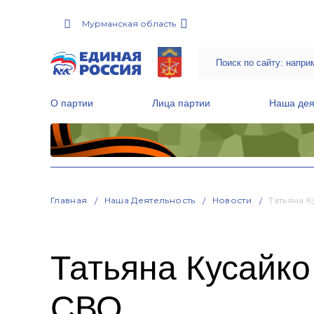
Мурманская область
О партии
Лица партии
Наша дея
Местные общественные приемные Партии
Руководитель Региональной обще
Народная программа «Единой России»
Главная
Наша Деятельность
Новости
Татьяна 
Татьяна Кусайко
СВО