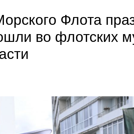
Морского Флота пра
ошли во флотских м
асти