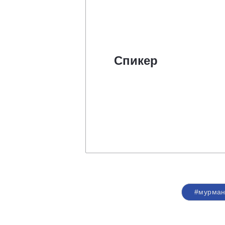
Спикер
#мурман