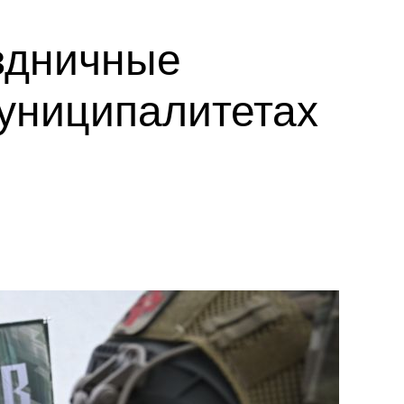
здничные
униципалитетах