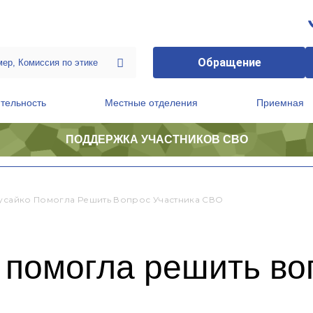
Обращение
тельность
Местные отделения
Приемная
ПОДДЕРЖКА УЧАСТНИКОВ СВО
ственной приемной Председателя Партии
Президиум регионального политического совета
Кусайко Помогла Решить Вопрос Участника СВО
 помогла решить во