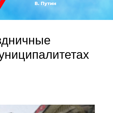
здничные
униципалитетах