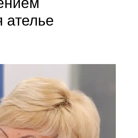
ением
я ателье