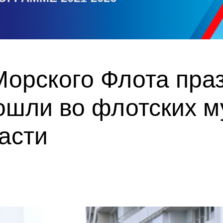
Морского Флота пра
ошли во флотских м
асти