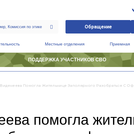
Обращение
тельность
Местные отделения
Приемная
ПОДДЕРЖКА УЧАСТНИКОВ СВО
ственной приемной Председателя Партии
Президиум регионального политического совета
 Виденеева Помогла Жительнице Заполярного Разобраться С Оф
еева помогла жител