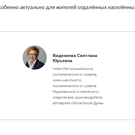
собенно актуально для жителей отдалённых населённы
Виденеева Светлана
Юрьевна
Член Регионального
политического совета,
член местного
политического совета
Мурманского местного
отделения, руководитель
аппарата областной Думы