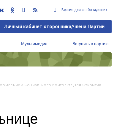
Версия для слабовидящих
Личный кабинет сторонника/члена Партии
Мультимедиа
Вступить в партию
Региональный исполнительный комитет
ормлением Социального Контракта Для Открытия
ьнице