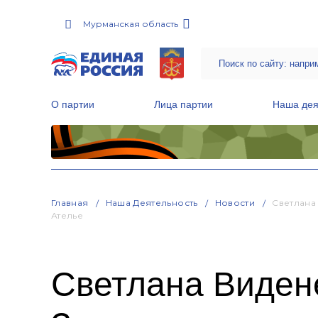
Мурманская область
О партии
Лица партии
Наша дея
Местные общественные приемные Партии
Руководитель Региональной обще
Народная программа «Единой России»
Главная
Наша Деятельность
Новости
Светлана
Ателье
Светлана Виден