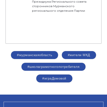
Президиума Регионального совета
сторонников Мурманского
регионального отделения Партии
#мурманскаяобласть
#жители МКД
#школаграмотногопотребителя
#играДомовой