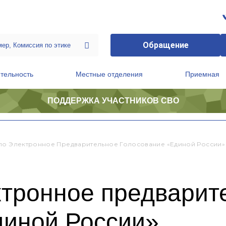
Обращение
тельность
Местные отделения
Приемная
ПОДДЕРЖКА УЧАСТНИКОВ СВО
ственной приемной Председателя Партии
Президиум регионального политического совета
ло Электронное Предварительное Голосование «Единой России»
ктронное предварит
диной России»