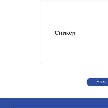
Спикер
#ЕР51