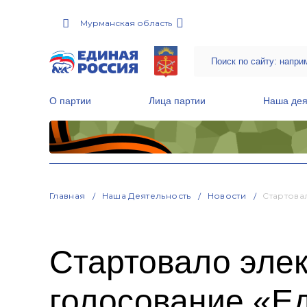
Мурманская область
О партии
Лица партии
Наша дея
Местные общественные приемные Партии
Руководитель Региональной обще
Народная программа «Единой России»
Главная
Наша Деятельность
Новости
Стартова
Стартовало эле
голосование «Е