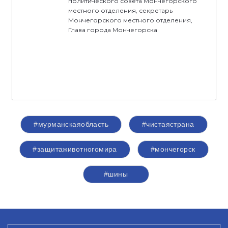
политического совета Мончегорского
местного отделения, секретарь
Мончегорского местного отделения,
Глава города Мончегорска
#мурманскаяобласть
#чистаястрана
#защитаживотногомира
#мончегорск
#шины