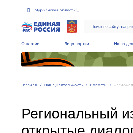
Мурманская область
О партии
Лица партии
Наша дея
Местные общественные приемные Партии
Руководитель Региональной обще
Народная программа «Единой России»
Главная
Наша Деятельность
Новости
Регионал
Региональный и
открытые диалог