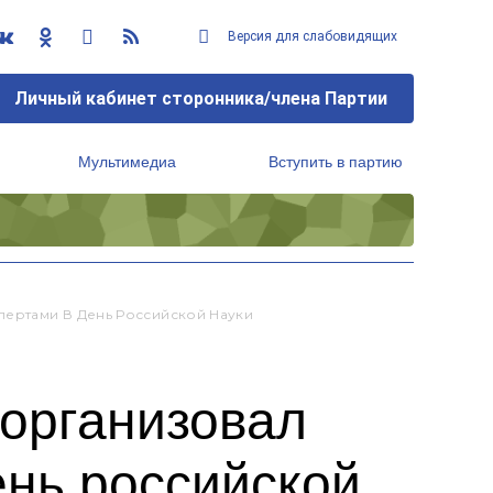
Версия для слабовидящих
Личный кабинет сторонника/члена Партии
Мультимедиа
Вступить в партию
Региональный исполнительный комитет
пертами В День Российской Науки
организовал
ень российской