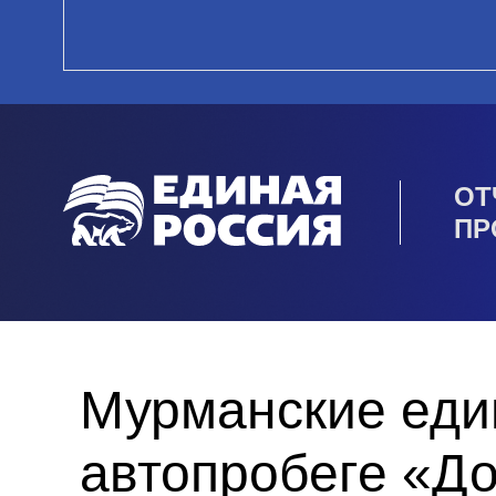
ОТ
ПР
Мурманские еди
автопробеге «Д