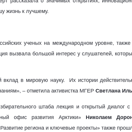
рт рассказала о значимых открытиях, инновацион
шу жизнь к лучшему.
ссийских ученых на международном уровне, также 
ция вызвала большой интерес у слушателей, котор
 вклад в мировую науку. Их истории действитель
наниям», – отметила активистка МГЕР
Светлана Ил
избирательного штаба лекция и открытый диалог 
тный офис развития Арктики»
Николаем Доро
: Развитие региона и ключевые проекты» также прош