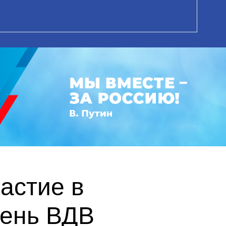
астие в
День ВДВ