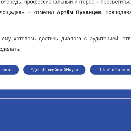
ю очередь, профессиональный интерес – просветитьс
площадке», – отметил
Артём Пунанцев
, преподав
ему хотелось достичь диалога с аудиторией, от
сделать.
ласть
#ДеньРоссийскойНауки
#Штаб обществе