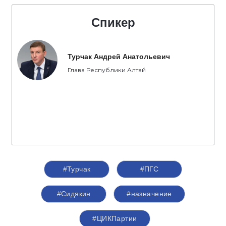
Спикер
Турчак Андрей Анатольевич
Глава Республики Алтай
#Турчак
#ПГС
#Сидякин
#назначение
#ЦИКПартии