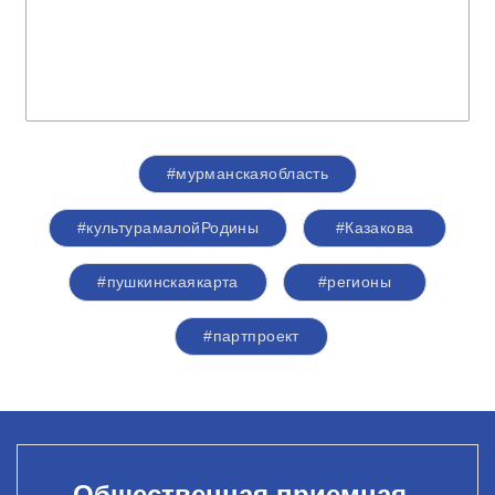
#мурманскаяобласть
#культурамалойРодины
#Казакова
#пушкинскаякарта
#регионы
#партпроект
Общественная приемная