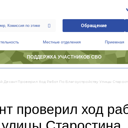
Обращение
тельность
Местные отделения
Приемная
ПОДДЕРЖКА УЧАСТНИКОВ СВО
ственной приемной Председателя Партии
Президиум регионального политического совета
й Десант Проверил Ход Работ По Благоустройству Улицы Старос
т проверил ход раб
 улицы Старостина