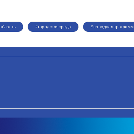
область
#городскаясреда
#народнаяпрограм