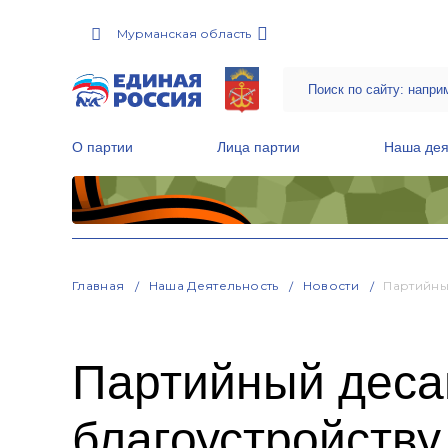
Мурманская область
О партии
Лица партии
Наша дея
Местные общественные приемные Партии
Руководитель Региональной обще
Народная программа «Единой России»
Главная
Наша Деятельность
Новости
Партийны
Партийный десан
благоустройству