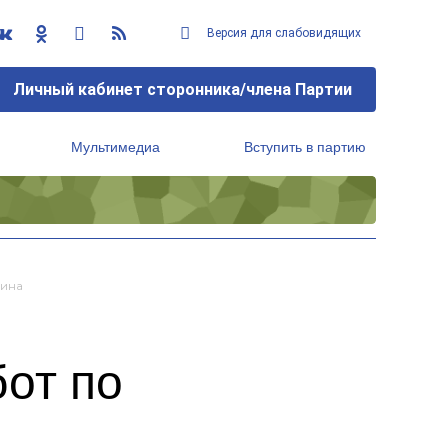
Версия для слабовидящих
Личный кабинет сторонника/члена Партии
Мультимедиа
Вступить в партию
Региональный исполнительный комитет
тина
от по