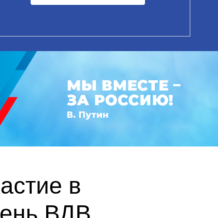
астие в
День ВДВ