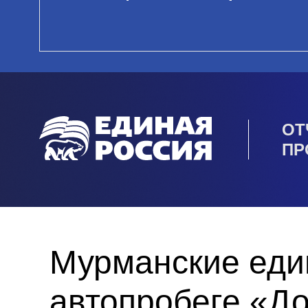
ОТ
ПР
Мурманские еди
автопробеге «Д