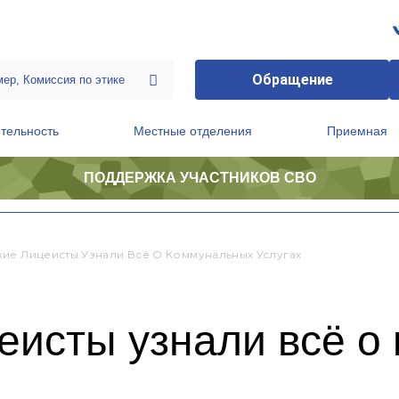
Обращение
тельность
Местные отделения
Приемная
ПОДДЕРЖКА УЧАСТНИКОВ СВО
ственной приемной Председателя Партии
Президиум регионального политического совета
ие Лицеисты Узнали Всё О Коммунальных Услугах
еисты узнали всё о