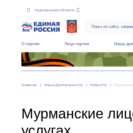
Мурманская область
О партии
Лица партии
Наша дея
Местные общественные приемные Партии
Руководитель Региональной обще
Народная программа «Единой России»
Главная
Наша Деятельность
Новости
Мурманск
Мурманские лиц
услугах