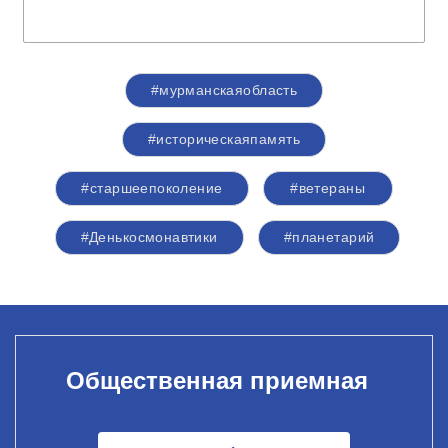
#мурманскаяобласть
#историческаяпамять
#старшеепоколение
#ветераны
#Денькосмонавтики
#планетарий
Общественная приемная