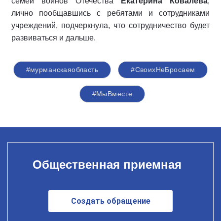
семей воинов Отечества
Екатерина Ковалева
,
лично пообщавшись с ребятами и сотрудниками
учреждений, подчеркнула, что сотрудничество будет
развиваться и дальше.
#мурманскаяобласть
#СвоихНеБросаем
#‎МыВместе‬
Общественная приемная
Создать обращение