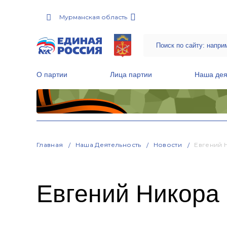
Мурманская область
О партии
Лица партии
Наша дея
Местные общественные приемные Партии
Руководитель Региональной обще
Народная программа «Единой России»
Главная
Наша Деятельность
Новости
Евгений 
Евгений Никора