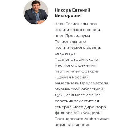
Никора Евгений
Викторович
Член Регионального
политического совета,
член Президиума
Регионального
политического совета,
секретарь
Полярнозоринского
местного отделения
партии, член фракции
«Единая Россия»,
заместитель Председателя
Мурманской областной
Думы седьмого созыва,
советник заместителя
генерального директора
филиала АО «Концерн
Росэнергоатом» «Кольская
атомная станция»