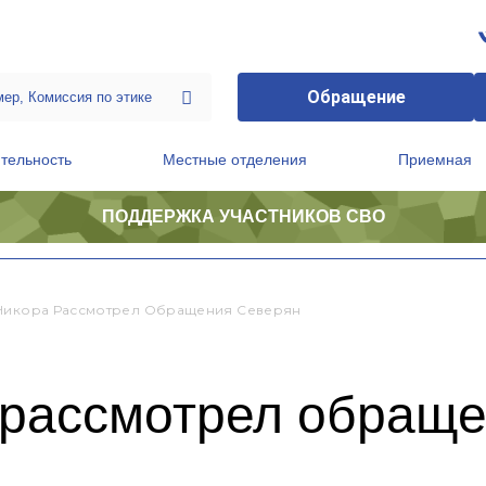
Обращение
тельность
Местные отделения
Приемная
ПОДДЕРЖКА УЧАСТНИКОВ СВО
ственной приемной Председателя Партии
Президиум регионального политического совета
Никора Рассмотрел Обращения Северян
 рассмотрел обраще