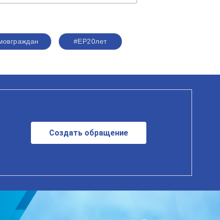
мовграждан
#ЕР20лет
Создать обращение