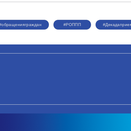
#обращенияграждан
#РОППП
#Декадаприе