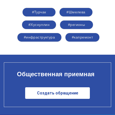
#Турчак
#Шмелева
#Хуснуллин
#регионы
#инфраструктура
#капремонт
Общественная приемная
Создать обращение