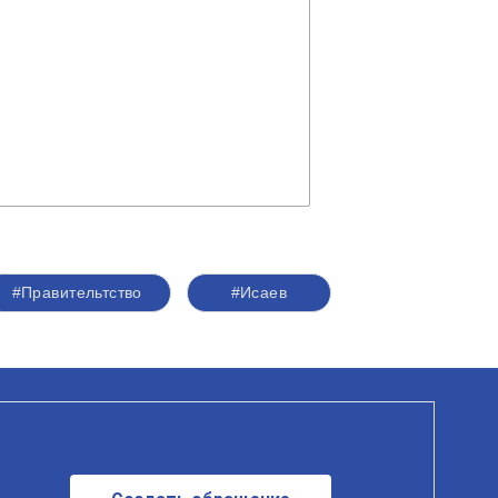
#Правительтство
#Исаев