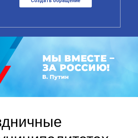
Создать обращение
здничные