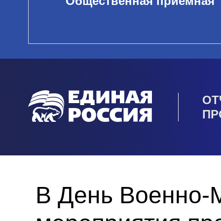
Общественная приемная
ОТ
ПР
В День Военно-