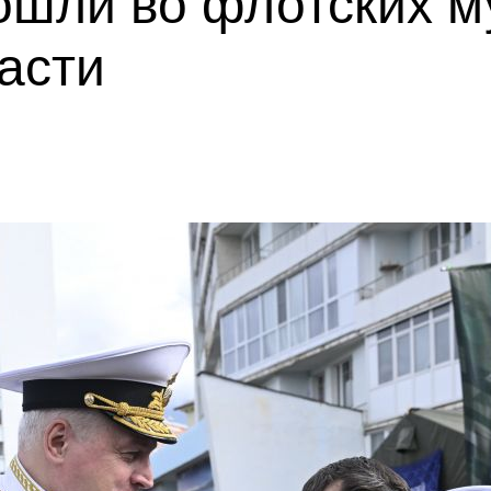
ошли во флотских м
асти