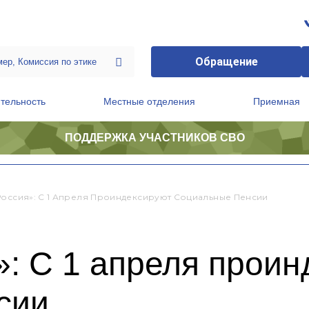
Обращение
тельность
Местные отделения
Приемная
ПОДДЕРЖКА УЧАСТНИКОВ СВО
ственной приемной Председателя Партии
Президиум регионального политического совета
Россия»: С 1 Апреля Проиндексируют Социальные Пенсии
: С 1 апреля проин
сии