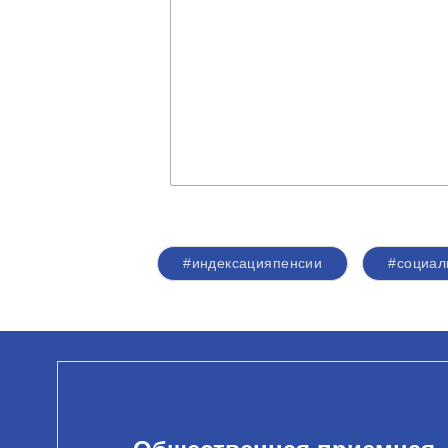
#индексацияпенсии
#социал