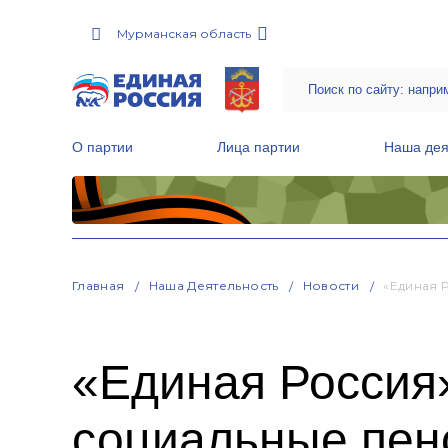
Мурманская область
О партии
Лица партии
Наша дея
Местные общественные приемные Партии
Руководитель Региональной обще
Народная программа «Единой России»
Главная
Наша Деятельность
Новости
«Единая 
«Единая Россия»
социальные пен