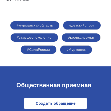
#мурманскаяобласть
#детскийспорт
#старшеепоколение
#крепкаясемья
#СилаРоссии
#Мурманск
Общественная приемная
Создать обращение