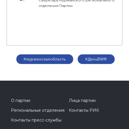
Секретарь Мурманского регионального
отделения Партии
#мурманскаяобласть
#ДеньВМФ
О партии
Лица партии
Региональные отделения
Контакты РИК
Контакты пресс-службы