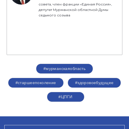
совета, член фракции «Единая Россия»,
депутат Мурманской областной Думы
седьмого созыва
#мурманскаяобласть
#старшеепоколение
#здоровоебудущее
#ЦПГИ