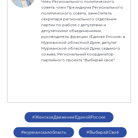
Член Регионального политического
совета, член Президиума Регионального
политического совета, заместитель
секретаря регионального отделения
партии по работе с депутатами и
депутатскими объединениями,
руководитель фракции «Единая Россия» в
Мурманской областной Думе, депутат
Мурманской областной Думы седьмого
созыва, Региональный координатор
партийного проекта "Выбирай свое"
#ЖенскоеДвижениеЕдинойРоссии
#мурманскаяобласть
#ВыбирайСвоё