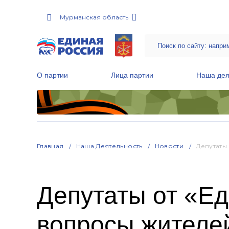
Мурманская область
О партии
Лица партии
Наша дея
Местные общественные приемные Партии
Руководитель Региональной обще
Народная программа «Единой России»
Главная
Наша Деятельность
Новости
Депутаты
Депутаты от «Е
вопросы жителе