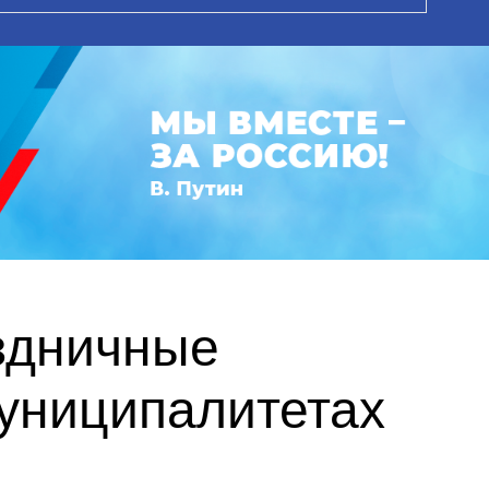
здничные
униципалитетах