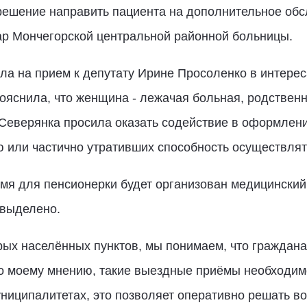
решение направить пациента на дополнительное обсл
ар Мончегорской центральной районной больницы.
а на прием к депутату Ирине Просоленко в интере
ояснила, что женщина - лежачая больная, родственни
Северянка просила оказать содействие в оформлен
ю или частично утративших способность осуществля
мя для пенсионерки будет организован медицинский 
 выделено.
ых населённых пунктов, мы понимаем, что граждана
о моему мнению, такие выездные приёмы необходим
ниципалитетах, это позволяет оперативно решать во