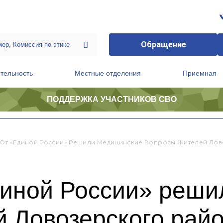
Обращение
тельность
Местные отделения
Приемная
ПОДДЕРЖКА УЧАСТНИКОВ СВО
ственной приемной Председателя Партии
Президиум регионального политического совета
 От «Единой России» Решили Медицинские Вопросы Жителей Ло
диной России» реши
й Ловозерского рай