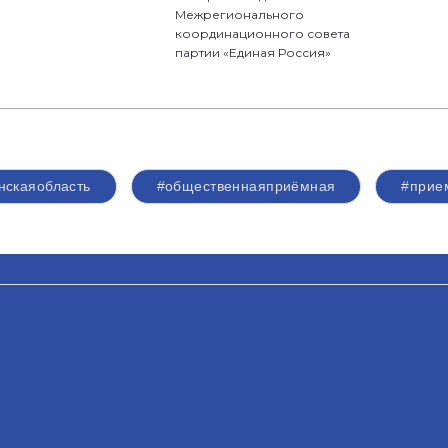
Межрегионального
координационного совета
партии «Единая Россия»
нскаяобласть
#общественнаяприёмная
#прие