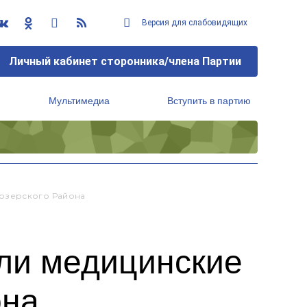
Версия для слабовидящих
Личный кабинет сторонника/члена Партии
Мультимедиа
Вступить в партию
Региональный исполнительный комитет
возерского Района
ли медицинские
она