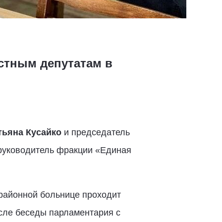
стным депутатам в
ьяна Кусайко
и председатель
 руководитель фракции «Единая
в районной больнице проходит
осле беседы парламентария с