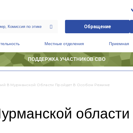
Обращение
тельность
Местные отделения
Приемная
ПОДДЕРЖКА УЧАСТНИКОВ СВО
ственной приемной Председателя Партии
Президиум регионального политического совета
ний В Мурманской Области Пройдет В Особом Режиме
урманской области 