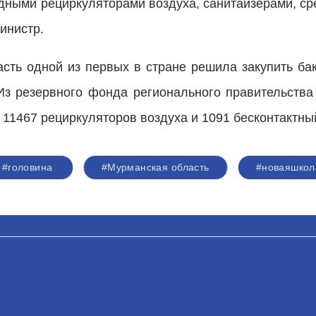
ными рециркуляторами воздуха, санитайзерами, ср
инистр.
сть одной из первых в стране решила закупить б
 Из резервного фонда регионального правительств
о 11467 рециркуляторов воздуха и 1091 бесконтактны
#головина
#Мурманская область
#новаяшкол