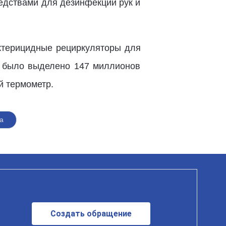
едствами для дезинфекции рук и
актерицидные рециркуляторы для
а было выделено 147 миллионов
й термометр.
а
Создать обращение