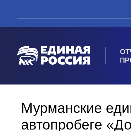
ОТ
ПР
Мурманские еди
автопробеге «Д