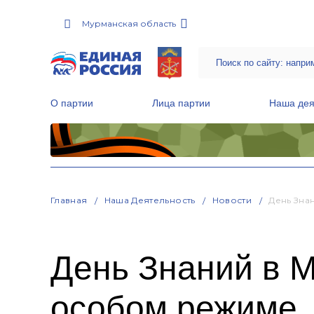
Мурманская область
О партии
Лица партии
Наша дея
Местные общественные приемные Партии
Руководитель Региональной обще
Народная программа «Единой России»
Главная
Наша Деятельность
Новости
День Зна
День Знаний в М
особом режиме