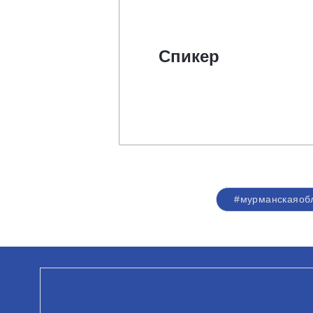
Спикер
#мурманскаяоб