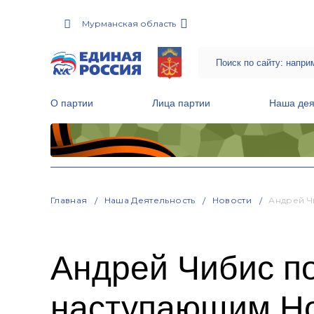
Мурманская область
О партии
Лица партии
Наша дея
Местные общественные приемные Партии
Руководитель Региональной обще
Народная программа «Единой России»
Главная
Наша Деятельность
Новости
Андрей Ч
Андрей Чибис п
наступающим Н