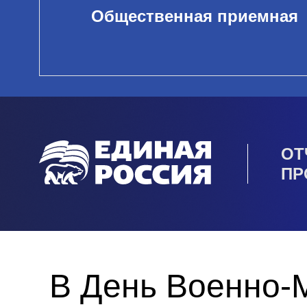
Общественная приемная
ОТ
ПР
В День Военно-