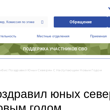
Обращение
тельность
Местные отделения
Приемная
ПОДДЕРЖКА УЧАСТНИКОВ СВО
ственной приемной Председателя Партии
Президиум регионального политического совета
ибис Поздравил Юных Северян С Наступающим Новым Годом
оздравил юных севе
овым годом