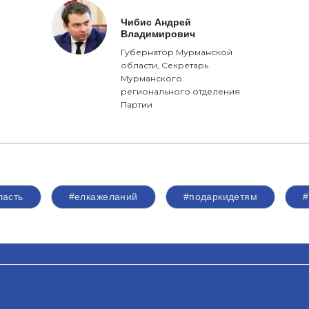
Чибис Андрей
Владимирович
Губернатор Мурманской
области, Секретарь
Мурманского
регионального отделения
Партии
ласть
#елкажеланий
#подаркидетям
#