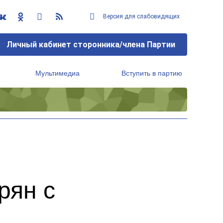
Версия для слабовидящих
Личный кабинет сторонника/члена Партии
Мультимедиа
Вступить в партию
Региональный исполнительный комитет
рян с