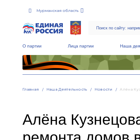
Мурманская область
О партии
Лица партии
Наша дея
Местные общественные приемные Партии
Руководитель Региональной обще
Народная программа «Единой России»
Главная
Наша Деятельность
Новости
Алёна Ку
Алёна Кузнецова
ремонта домов 