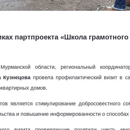
мках партпроекта «Школа грамотного
 Мурманской области, региональный координато
а Кузнецова
провела профилактический визит в с
оквартирных домов.
тов является стимулирование добросовестного с
льства и повышение информированности о способах
кого визита проверяющие посетили шесть мн