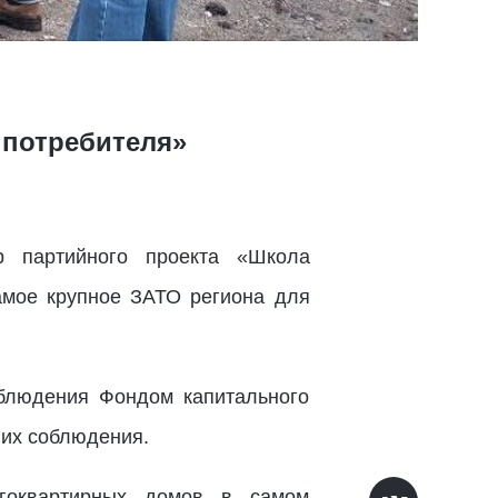
 потребителя»
р партийного проекта «Школа
амое крупное ЗАТО региона для
облюдения Фондом капитального
 их соблюдения.
огоквартирных домов в самом