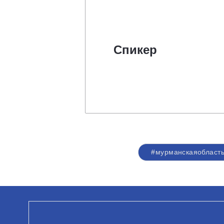
Спикер
#мурманскаяобласт