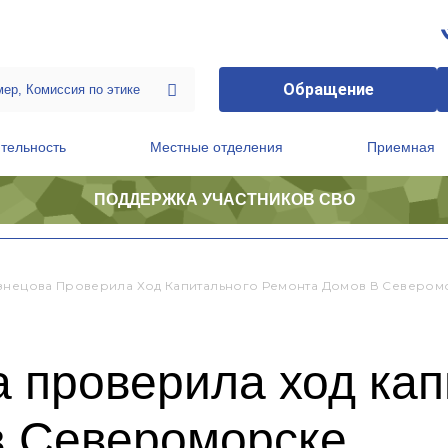
Обращение
тельность
Местные отделения
Приемная
ПОДДЕРЖКА УЧАСТНИКОВ СВО
ственной приемной Председателя Партии
Президиум регионального политического совета
знецова Проверила Ход Капитального Ремонта Домов В Севером
 проверила ход кап
в Североморске